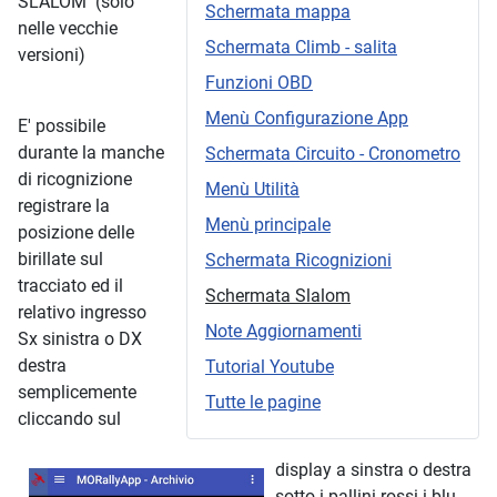
SLALOM (solo
Schermata mappa
nelle vecchie
Schermata Climb - salita
versioni)
Funzioni OBD
Menù Configurazione App
E' possibile
durante la manche
Schermata Circuito - Cronometro
di ricognizione
Menù Utilità
registrare la
Menù principale
posizione delle
birillate sul
Schermata Ricognizioni
tracciato ed il
Schermata Slalom
relativo ingresso
Note Aggiornamenti
Sx sinistra o DX
destra
Tutorial Youtube
semplicemente
Tutte le pagine
cliccando sul
display a sinstra o destra
sotto i pallini rossi i blu.